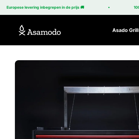
Naar inhoud
pese levering inbegrepen in de prijs 🚚
100% Gemaa
Asamodo
Asado Grill