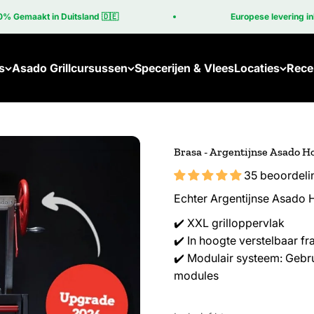
kt in Duitsland 🇩🇪
Europese levering inbegrepen
s
Asado Grillcursussen
Specerijen & Vlees
Locaties
Rece
Brasa - Argentijnse Asado Ho
35 beoordeli
Echter Argentijnse Asado H
✔️ XXL grilloppervlak
✔️ In hoogte verstelbaar f
✔️ Modulair systeem: Gebrui
modules