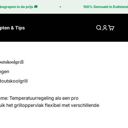
 in de prijs 🚚
100% Gemaakt in Duitsland 🇩🇪
pten & Tips
Zoeken
Inloggen
Winkelw
utskoolgrill
ngen
outskoolgrill
rame: Temperatuurregeling als een pro
k het grilloppervlak flexibel met verschillende