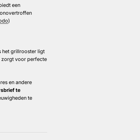
biedt een
 onovertroffen
modo
)
et grillrooster ligt
n zorgt voor perfecte
ires en andere
sbrief te
euwigheden te