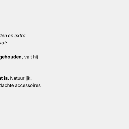
den en extra
vat:
t gehouden,
valt hij
t is
. Natuurlijk,
ordachte accessoires