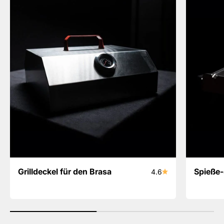
Grilldeckel für den Brasa
Spieße-
4.6